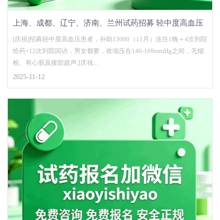
上海、成都、辽宁、济南、兰州试药招募 轻中度高血压
患者 试药报名官网
[庆祝]招募轻中度高血压患者，补助13000（11月）连住1晚＋4次到院
给药+12次到院回访，男女都要，收缩压在140-169mmHg之间，无烟
检、有心脏及腹部超声;[庆祝...
2025-11-12