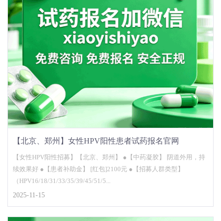
【北京、郑州】女性HPV阳性患者试药报名官网
【女性HPV阳性招募】【北京、郑州】 ●【中药凝胶】 阴道外用，持
续效果好 ●【患者补助金】 [红包]2100元 ●【招募人群类型】
（HPV16/18/31/33/35/39/45/51/5...
2025-11-15