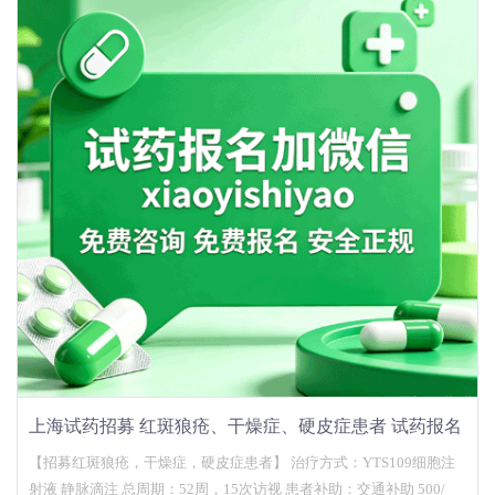
上海试药招募 红斑狼疮、干燥症、硬皮症患者 试药报名
官网
【招募红斑狼疮，干燥症，硬皮症患者】 治疗方式：YTS109细胞注
射液 静脉滴注 总周期：52周，15次访视 患者补助：交通补助 500/