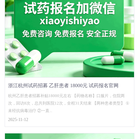
浙江杭州试药招募 乙肝患者 18000元 试药报名官网
杭州乙肝患者招募补贴18000元左右 【药物名称】口服片，住院两
次，回访8次，总共到医院12次，全程31天结束 【两种患者类型】 ①
未经抗病毒治疗 ②一直...
2025-11-12