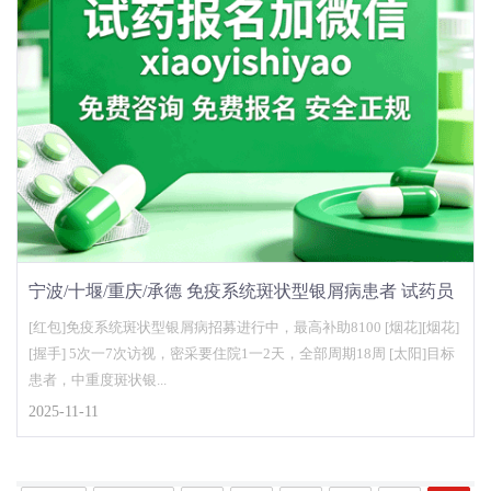
宁波/十堰/重庆/承德 免疫系统斑状型银屑病患者 试药员
招聘 试药报名官网
[红包]免疫系统斑状型银屑病招募进行中，最高补助8100 [烟花][烟花]
[握手] 5次一7次访视，密采要住院1一2天，全部周期18周 [太阳]目标
患者，中重度斑状银...
2025-11-11