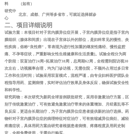
料
（如有）
研究中
北京、成都、广州等多省市，可就近选择就诊
心
二、项目详细说明
试验方案
：本项目针对子宫内膜异位症开展，子宫内膜异位症是指子宫内
膜组织（腺体和间质）出现在子宫体以外的部位，是妇科常见的慢性、炎
性疾病，俗称“良性癌”，常表现为进行性加重的继发性痛经、慢性盆腔
痛、不孕等症状，严重影响女性生殖健康和生活质量]。试验全程分为两
个阶段：双盲治疗24周+拓展治疗38周，总周期62周，全程需到院访视30
次左右，访视频率合理，均为门诊访视，无需住院，不额外占用过多日常
工作和生活时间；试验采用双盲模式，流程严谨，由专业妇科医护团队全
程指导用药、监测病情，实时评估治疗效果及身体反应，确保试验安全性
和科学性。
研究药物
：本次研究为
新药全球首例获批研究
，采用非激素治疗方案，区
别于传统激素治疗，可有效避免激素治疗带来的体重增加、月经紊乱等不
良反应，更适合长期治疗，为子宫内膜异位症患者提供新的治疗选择。药
物针对子宫内膜异位症的病理特征对症治疗，可有效缩减异位病灶、减轻
疼痛症状，具体用药方案由研究者根据患者病情、疼痛程度及用药史制
定，全程免费使用，无需自行购买。