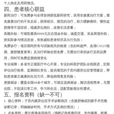
个人病史及用药情况。
四、患者核心获益
新药治疗
：可免费参与
全球首例获批新药
研究，采用非激素治疗方案，避
免激素治疗的不良反应，获得前沿、规范的治疗，助力缓解痛经、慢性盆
腔痛等不适症状，缩减异位病灶，改善生活质量；
高额补贴
：可领取最高
9000元左右
现金补贴，涵盖交通、采血两项补助，
按实际参与情况发放，有效减轻患者经济及出行负担；
免费诊疗
：项目期间所有与试验相关的检查（含妇科超声、血清CA125检
测、腹腔镜复查等）及治疗药物全部免费，无需自行承担诊疗及药品费
用，同时可免费监测病情变化
专业保障
：多省市正规医疗中心开展，专业妇科医护团队全程跟进，定期
评估治疗效果、监测病灶变化，提供规范的子宫内膜异位症管理建议，帮
助患者建立健康的生活方式，降低病情复发风险；
便捷就诊
：覆盖全国40余个城市，可就近选择就诊，随访流程简单，无需
住院，不耽误日常工作、学习和生活，适配育龄期女性需求。
五、报名资料（缺一不可）
1. 核心资料：子宫内膜异位症手术诊断病历（含腹腔镜或剖腹手术完整
诊断记录，明确确诊时间、手术方式及病灶情况）；
2. 必备资料：最近疼痛体现病历（清晰记录疼痛症状、发作频率、疼痛