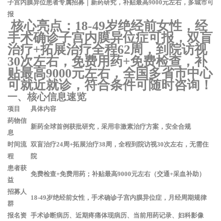
子宫内膜异位患者专属招募｜新药研究，补贴最高9000元左右，多城市可
报
核心亮点：18-49岁绝经前女性，经
手术确诊子宫内膜异位症可报，双盲
治疗+拓展治疗全程62周，到院访视
30次左右，免费用药+免费检查，补
贴最高9000元左右，全国多省市中心
可就近就诊，符合条件可随时咨询！
一、核心信息速览
项目
具体内容
药物信
新药全球首例获批研究，采用非激素治疗方案，安全合规
息
时间流
双盲治疗24周+拓展治疗38周，全程到院访视30次左右，无需住
程
院
患者获
免费检查+免费用药；补贴最高
9000元左右
（交通+采血补助）
益
招募人
18-49岁绝经前女性，手术确诊子宫内膜异位症，月经周期规律
群
报名资
手术诊断病历、近期疼痛体现病历、当前用药记录、妇科影像