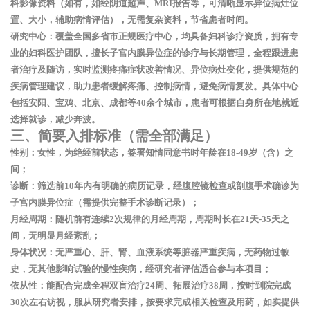
科影像资料（如有，如经阴道超声、MRI报告等，可清晰显示异位病灶位
置、大小，辅助病情评估），无需复杂资料，节省患者时间。
研究中心
：覆盖全国多省市正规医疗中心，均具备妇科诊疗资质，拥有专
业的妇科医护团队，擅长子宫内膜异位症的诊疗与长期管理，全程跟进患
者治疗及随访，实时监测疼痛症状改善情况、异位病灶变化，提供规范的
疾病管理建议，助力患者缓解疼痛、控制病情，避免病情复发。具体中心
包括安阳、宝鸡、北京、成都等40余个城市，患者可根据自身所在地就近
选择就诊，减少奔波。
三、简要入排标准（需全部满足）
性别：女性，为绝经前状态，签署知情同意书时年龄在
18-49岁（含）
之
间；
诊断：筛选前10年内有明确的病历记录，经
腹腔镜检查或剖腹手术
确诊为
子宫内膜异位症（需提供完整手术诊断记录）；
月经周期：随机前有连续2次规律的月经周期，周期时长在
21天-35天
之
间，无明显月经紊乱；
身体状况：无严重心、肝、肾、血液系统等脏器严重疾病，无药物过敏
史，无其他影响试验的慢性疾病，经研究者评估适合参与本项目；
依从性：能配合完成全程双盲治疗24周、拓展治疗38周，按时到院完成
30次左右访视，服从研究者安排，按要求完成相关检查及用药，如实提供