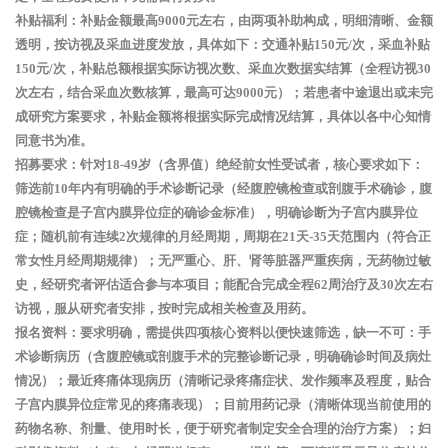
补贴福利
：补贴金额最高
9000元左右
，由两项补助构成，明细清晰、金额
透明，按访视及采血进度发放，具体如下：交通补贴150元/次，采血补贴
150元/次，补贴总额根据实际访视次数、采血次数据实结算（全程访视30
次左右，结合采血次数核算，最高可达9000元）；若患者中途退出或未完
成研究方案要求，补贴金额将根据实际完成情况结算，具体以各中心知情
同意书为准。
招募要求
：针对18-49岁（含界值）绝经前女性受试者，核心要求如下：
筛选前10年内有明确的手术诊断记录（经腹腔镜检查或剖腹手术确诊，腹
腔镜检查是子宫内膜异位症的确诊金标准），明确诊断为子宫内膜异位
症；随机前有连续2次规律的月经周期，周期在21天-35天范围内（符合正
常女性月经周期规律）；无严重心、肝、肾等脏器严重疾病，无药物过敏
史，经研究者评估适合参与本项目；能配合完成全程62周治疗及30次左右
访视，服从研究者安排，按时完成相关检查及用药。
报名资料
：要求明确，需提供四项核心资料以便快速筛选，缺一不可：手
术诊断病历（含腹腔镜或剖腹手术的完整诊断记录，明确确诊时间及病灶
情况）；最近疼痛体现病历（清晰记录疼痛症状、发作频率及程度，贴合
子宫内膜异位症常见的疼痛表现）；目前用药记录（清晰体现当前使用的
药物名称、剂量、使用时长，便于研究者制定安全合理的治疗方案）；妇