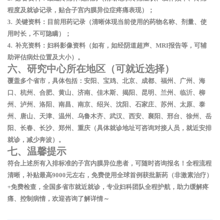
程度及就诊记录，贴合子宫内膜异位症疼痛表现）；
3. 关键资料：目前用药记录（清晰体现当前使用的药物名称、剂量、使
用时长，不可隐瞒）；
4. 补充资料：妇科影像资料（如有，如经阴道超声、MRI报告等，可辅
助评估病灶位置及大小）。
六、研究中心所在地区（可就近选择）
覆盖多个省市，具体包括：安阳、宝鸡、北京、成都、福州、广州、海
口、杭州、合肥、黄山、济南、佳木斯、揭阳、昆明、兰州、临沂、柳
州、泸州、洛阳、南昌、南京、绍兴、沈阳、石家庄、苏州、太原、泰
州、唐山、天津、温州、乌鲁木齐、武汉、西安、襄阳、邢台、徐州、岳
阳、长春、长沙、郑州、重庆（具体就诊地址可咨询对接人员，就近安排
就诊，减少奔波）。
七、温馨提示
符合上述所有入排标准的子宫内膜异位患者，可随时咨询报名！全程流程
清晰，补贴最高9000元左右，免费使用全球首例获批新药（非激素治疗）
+免费检查，全国多省市就近就诊，专业妇科团队全程护航，助力缓解疼
痛、控制病情，欢迎咨询了解详情～