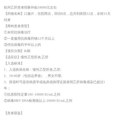
杭州乙肝患者招募补贴18000元左右
【药物名称】口服片，住院两次，回访8次，总共到医院12次，全程31天
结束
【两种患者类型】
①未经抗病毒治疗
②一直服用抗病毒药物12个月以上
③停抗病毒药半年以上的
【项目分期】Ib期
【适应症】慢性乙型肝炎,乙肝
【入选标准】
1、入选疾病名称：慢性乙型肝炎,乙肝;
2、18-60岁（包括边界值），男女不限;
3、筛选时可提供病原学或临床或病理证据表明乙肝病毒感染已超过1
年；
①抗原阳性定量100 -10000 IU/mL之间
②病毒HBV DNA检测值以上-20000 IU/mL之间
【患者获益】