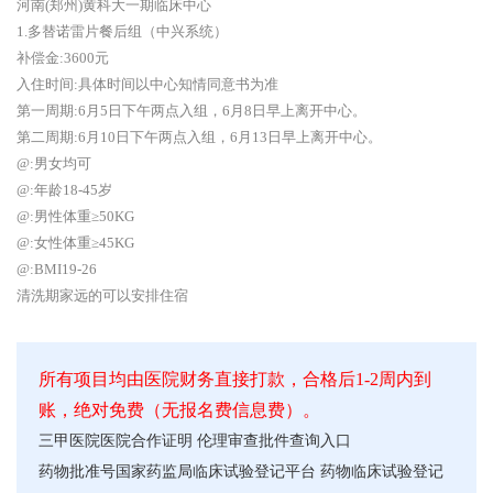
河南(郑州)黄科大一期临床中心
1.多替诺雷片餐后组（中兴系统）
补偿金:3600元
入住时间:具体时间以中心知情同意书为准
第一周期:6月5日下午两点入组，6月8日早上离开中心。
第二周期:6月10日下午两点入组，6月13日早上离开中心。
@:男女均可
@:年龄18-45岁
@:男性体重≥50KG
@:女性体重≥45KG
@:BMI19-26
清洗期家远的可以安排住宿
所有项目均由医院财务直接打款，合格后1-2周内到
账，绝对免费（无报名费信息费）。
三甲医院医院合作证明
伦理审查批件查询入口
药物批准号
国家药监局临床试验登记平台
药物临床试验登记