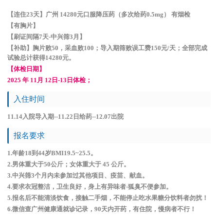
【连住23天】广州 14280元口服降压药（多次给药0.5mg） 有烟检
【有胸片】
【刷证间隔7天-中兴筛3月】
【补助】胸片败50，采血败100；导入期筛败误工费150元/天；全部完成
试验总计获得14280元。
【体检日期】
2025 年 11月 12日-13日体检；
入住时间
11.14入院导入期--11.22日给药--12.07出院
报名要求
1.年龄18到44岁BMI19.5~25.5。
2.男体重大于50公斤；女体重大于 45 公斤。
3.中兴筛3个月内未参加过其他项目、疫苗、献血。
4.要求衣冠整洁，卫生良好，身上有异味者-狐臭不便参加。
5.报名后不能清淡饮食，接触二手烟，不能停止吃水果糖分饮料者勿扰！
6.微信查广州健康通就诊记录，90天内开药，有住院，慢病者不行！