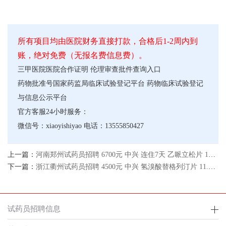
所有项目均由医院财务直接打款，合格后1-2周内到
账，绝对免费（无报名费信息费）。
三甲医院医院合作证明
伦理审查批件查询入口
药物批准号
国家药监局临床试验登记平台
药物临床试验登记
与信息公示平台
官方客服24小时服务：
微信号：xiaoyishiyao 电话：13555850427
上一篇：
河南郑州试药员招聘 6700元 中兴 连住7天 乙哌立松片 10.31体检 试药报名官网
下一篇：
浙江衢州试药员招聘 4500元 中兴 氢溴酸替格列汀片 11.3体检 试药报名官网
试药员招聘信息