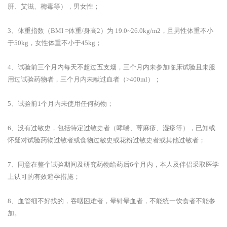
肝、艾滋、梅毒等），男女性；
3、体重指数（BMI =体重/身高2）为 19.0~26.0kg/m2，且男性体重不小
于50kg，女性体重不小于45kg；
4、试验前三个月内每天不超过五支烟，三个月内未参加临床试验且未服
用过试验药物者，三个月内未献过血者（>400ml）；
5、试验前1个月内未使用任何药物；
6、没有过敏史，包括特定过敏史者（哮喘、荨麻疹、湿疹等），已知或
怀疑对试验药物过敏者或食物过敏史或花粉过敏史者或其他过敏者；
7、同意在整个试验期间及研究药物给药后6个月内，本人及伴侣采取医学
上认可的有效避孕措施；
8、血管细不好找的，吞咽困难者，晕针晕血者，不能统一饮食者不能参
加。